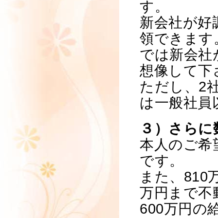
す。
新会社が好調
領できます
では新会社
想像して下
ただし、2
は一般社員
３）さらに
本人のご希
です。
また、810
万円まで不
600万円の