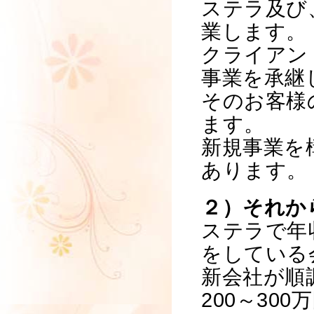
ステラ及び
業します。
クライアン
事業を承継
そのお客様
ます。
新規事業を
あります。
２）それか
ステラで年収
をしている
新会社が順
200～30