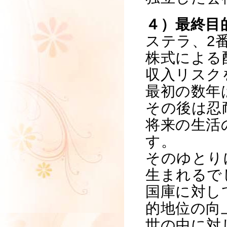
４）最終目
ステラ、2
株式による
収入リスク
最初の数年
その後は忍
将来の生活
す。
そのゆとり
生まれるで
国庫に対し
的地位の向
世の中に対