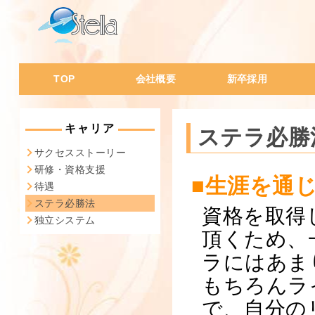
TOP
会社概要
新卒採用
会社概要・沿革
代表挨拶
会社の特徴
会社風土
社員データ
会
I
W
W
一
経
人
ス
社
キャリア
ステラ必勝
サクセスストーリー
研修・資格支援
■生涯を通
待遇
ステラ必勝法
資格を取得
独立システム
頂くため、
ラにはあま
もちろんラ
で、自分の