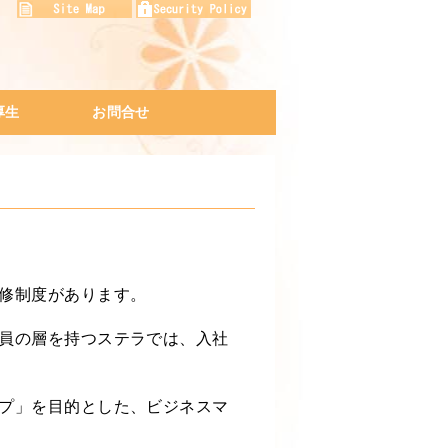
厚生
お問合せ
プログラム
ネスマナー研修
修
アクセスマップ
会社説明会
プライバシーポリシー
修制度があります。
員の層を持つステラでは、入社
プ」を目的とした、ビジネスマ