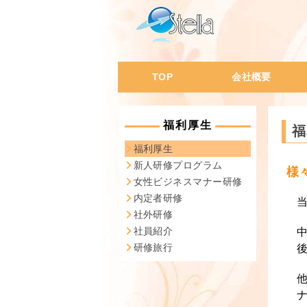
TOP
会社概要
会社概要・沿革
代表挨拶
会社の特徴
会社風土
社員データ
福利厚生
福
福利厚生
新人研修プログラム
様
女性ビジネスマナー研修
内定者研修
社外研修
社員紹介
研修旅行