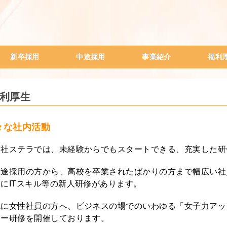
新卒採用
中途採用
事業紹介
福利
会社説明会
ITサポート業務
WEBプログラマー
WEBデザイナー
一般事務（高卒のみ）
経理事務
人材系営業
ステラの給与制度
社員月給事例データ
SES事業
一般人材派遣事業
出版事業
電子書籍
TONARI
中古車販売事業
新人研修
女性ビジ
内定者研
社外研修
社員紹介
研修旅行
利厚生
々な社内活動
当社ステラでは、未経験からでもスタートできる、充実した研
中途採用の方から、高校を卒業されたばかりの方まで幅広い社
後にITスキル等の新人研修があります。
他に女性社員の方へ、ビジネスの場でのいわゆる「女子力アッ
ナー研修を開催しております。