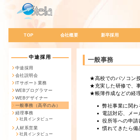
TOP
会社概要
新卒採用
会社概要・沿革
代表挨拶
会社の特徴
会社風土
社員データ
会
I
W
W
一
経
人
ス
社
中途採用
一般事務
中途採用
会社説明会
★高校でのパソコン
ITサポート業務
★充実した研修で、
WEBプログラマー
★帳簿作成などの経
WEBデザイナー
一般事務（高卒のみ）
弊社事業に関わ
経理事務
電話対応、メー
社員インタビュー
役所等への申請
人材系営業
慣れてきたら備
社員インタビュー