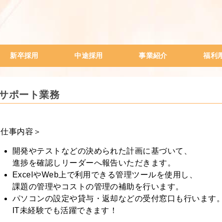
新卒採用
中途採用
事業紹介
福利
会社説明会
ITサポート業務
WEBプログラマー
WEBデザイナー
一般事務（高卒のみ）
経理事務
人材系営業
ステラの給与制度
社員月給事例データ
SES事業
一般人材派遣事業
出版事業
電子書籍
TONARI
中古車販売事業
新人研修
女性ビジ
内定者研
社外研修
社員紹介
研修旅行
Tサポート業務
＜仕事内容＞
開発やテストなどの決められた計画に基づいて、
進捗を確認しリーダーへ報告いただきます。
ExcelやWeb上で利用できる管理ツールを使用し、
課題の管理やコストの管理の補助を行います。
パソコンの設定や貸与・返却などの受付窓口も行います
IT未経験でも活躍できます！