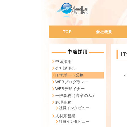
TOP
会社概要
会社概要・沿革
代表挨拶
会社の特徴
会社風土
社員データ
中途採用
I
中途採用
会社説明会
ITサポート業務
WEBプログラマー
WEBデザイナー
一般事務（高卒のみ）
経理事務
社員インタビュー
人材系営業
社員インタビュー