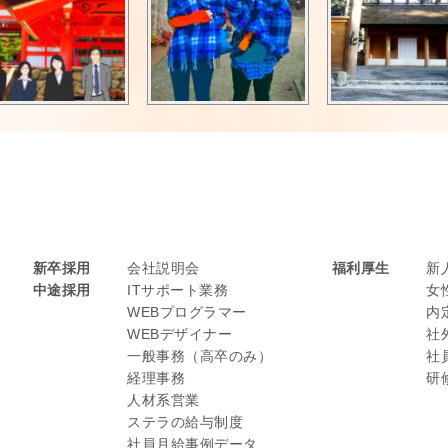
ラ
新卒採用
会社説明会
福利厚生
新
中途採用
ITサポート業務
女
WEBプログラマー
内
WEBデザイナー
社
一般事務（高卒のみ）
社
経理事務
研
人材系営業
ステラの給与制度
社員月給事例データ