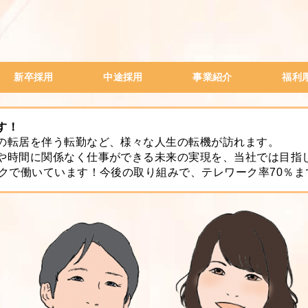
新卒採用
中途採用
事業紹介
福利
会社説明会
ITサポート業務
WEBプログラマー
WEBデザイナー
一般事務（高卒のみ）
経理事務
人材系営業
ステラの給与制度
社員月給事例データ
SES事業
一般人材派遣事業
出版事業
電子書籍
TONARI
中古車販売事業
新人研修
女性ビジ
内定者研
社外研修
社員紹介
研修旅行
す！
の転居を伴う転勤など、様々な人生の転機が訪れます。
や時間に関係なく仕事ができる未来の実現を、当社では目指
ークで働いています！今後の取り組みで、テレワーク率70％