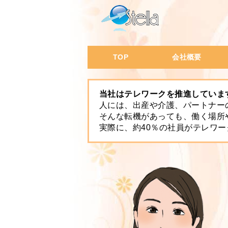
TOP
会社概要
会社概要・沿革
代表挨拶
会社の特徴
会社風土
社員データ
当社はテレワークを推進していま
人には、出産や介護、パートナー
そんな転機があっても、働く場所
実際に、約40％の社員がテレワ