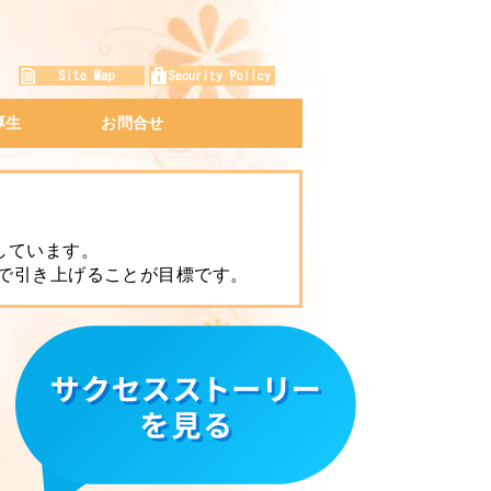
厚生
お問合せ
プログラム
ネスマナー研修
修
アクセスマップ
会社説明会
プライバシーポリシー
しています。
まで引き上げることが目標です。