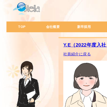
TOP
会社概要
新卒採用
会社概要・沿革
代表挨拶
会社の特徴
会社風土
社員データ
会
I
W
W
一
経
人
ス
社
Y.E（2022年度入
社員紹介に戻る