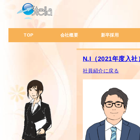
TOP
会社概要
新卒採用
会社概要・沿革
代表挨拶
会社の特徴
会社風土
社員データ
会
I
W
W
一
経
人
ス
社
N.I（2021年度入社
社員紹介に戻る