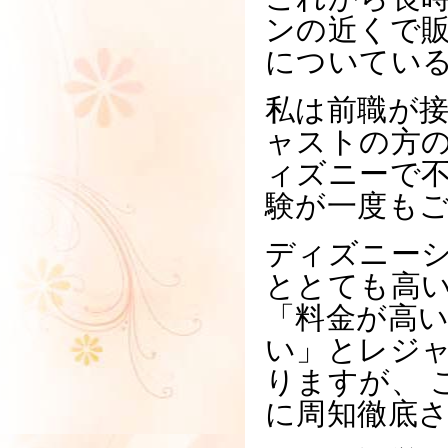
ンの近くで
についてい
私は前職が
ャストの方の
ィズニーで
験が一度も
ディズニーシ
ととても高
「料金が高
い」とレジ
りますが、 
に周知徹底