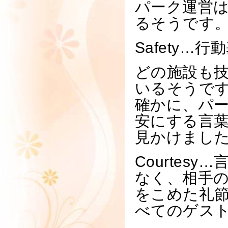
パーク運営は
るそうです
Safety…行
どの施設も
いるそうで
確かに、パ
安にする言
見かけまし
Courte
なく、相手
をこめた礼節
べてのゲスト