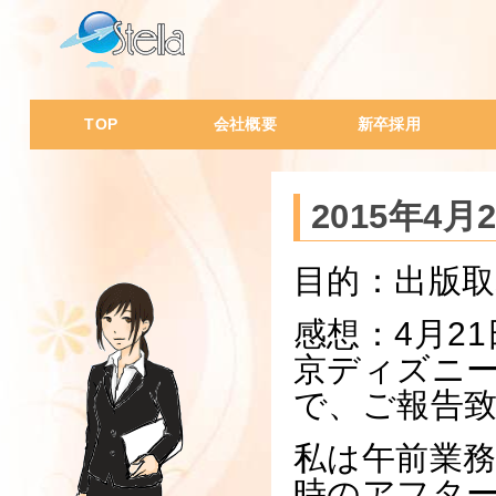
TOP
会社概要
新卒採用
会社概要・沿革
代表挨拶
会社の特徴
会社風土
社員データ
会
I
W
W
一
経
人
ス
社
2015年4
目的：出版取
感想：4月2
京ディズニ
で、ご報告
私は午前業務
時のアフタ