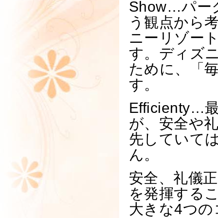
Show…パ
う観点から
ニーリゾー
す。ディズ
ために、「
す。
Efficie
が、安全や
先していて
ん。
安全、礼儀
を発揮する
大きな4つ