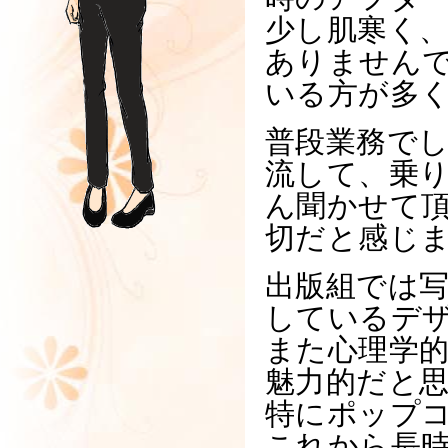
少し肌寒く
ありませんで
いる方が多
普段業務でし
流して、乗
ん聞かせて
切だと感じ
出版組では
しているデ
また心理学
魅力的だと
特にポップ
これから長