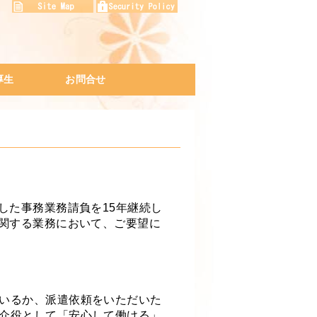
厚生
お問合せ
プログラム
ネスマナー研修
修
アクセスマップ
会社説明会
プライバシーポリシー
。
した事務業務請負を15年継続し
に関する業務において、ご要望に
。
いるか、派遣依頼をいただいた
介役として「安心して働ける」