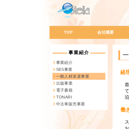
TOP
会社概要
会社概要・沿革
代表挨拶
会社の特徴
会社風土
社員データ
事業紹介
一
事業紹介
SES事業
経
一般人材派遣事業
出版事業
電子書籍
TONARI
中古車販売事業
働