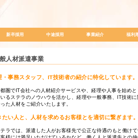
新卒採用
中途採用
事業紹介
福利
会社説明会
ITサポート業務
WEBプログラマー
WEBデザイナー
一般事務（高卒のみ）
経理事務
人材系営業
ステラの給与制度
社員月給事例データ
SES事業
一般人材派遣事業
出版事業
電子書籍
TONARI
中古車販売事業
新人研修
女性ビジ
内定者研
社外研修
社員紹介
研修旅行
般人材派遣事業
理・事務スタッフ、IT技術者の紹介に特化しています
首都圏でIT会社への人材紹介サービスや、経理や人事を始めと
ているステラのノウハウを活かし、経理や一般事務、IT技術
沿った人材をご紹介いたします。
きたい人と、人材を求めるお客様とを適切に繋ぎます
ステラでは、派遣した人がお客様先で公正な待遇のもと働けて
お客様には満足いただけているかなど、働く人と派遣先との仲