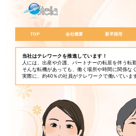
TOP
会社概要
新卒採用
会社概要・沿革
代表挨拶
会社の特徴
会社風土
社員データ
当社はテレワークを推進しています！
人には、出産や介護、パートナーの転居を伴う転
そんな転機があっても、働く場所や時間に関係な
実際に、約40％の社員がテレワークで働いていま