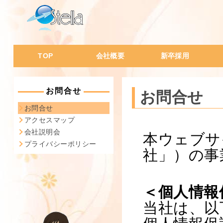
TOP
会社概要
新卒採用
会社概要・沿革
代表挨拶
会社の特徴
会社風土
社員データ
会
I
W
W
一
経
人
ス
社
お問合せ
お問合せ
お問合せ
アクセスマップ
会社説明会
本ウェブサ
プライバシーポリシー
社」）の事
＜個人情報
当社は、以