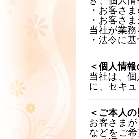
き、個人情
・お客さま
・お客さま
当社が業務
・法令に基
＜個人情報
当社は、個
に、セキュ
＜ご本人の
お客さまが
などをご希